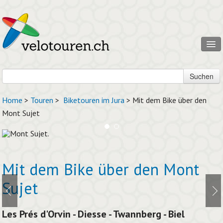
Tourenfinder
Suchen
Touren
Home
>
Touren
>
Biketouren im Jura
> Mit dem Bike über den
Mont Sujet
Veloland
News + Reportagen
Mont Sujet.
Mit dem Bike über den Mont
Sujet
Les Prés d'Orvin - Diesse - Twannberg - Biel